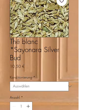
Thé blanc
*Sayonara Silver
Bud
Preis
10,50 €
Konditionierung
*
Anzahl
*