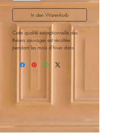
In den Warenkorb
Cette qualité exceptionnelle des
théiers sauvages est récoltée
pendant les mois d'hiver dans
l'immensité du Yunnan. En fonction
des conditions météorologiques, les
nuances de couleur des fleurs pures
passent du blanc crème à des tons
de vert mousse légèrement irisés. La
production est assez puriste : après
la cueillette, les fleurs sont séchées
au soleil. Elles sont également
appelées „pu-erh blanc”, car le long
stockage, appelé „vieillissement”,
permet d'atteindre d'autres degrés
de maturité.
Ravissant
,
parfumé
,