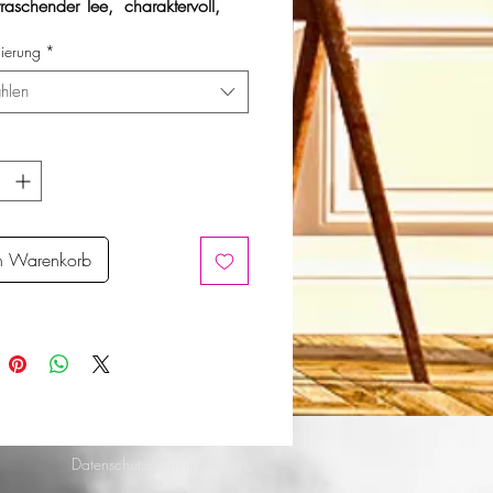
rraschender Tee,
charaktervoll,
 und spritzig.
nierung
*
hlen
n Warenkorb
Datenschutz-Bestimmungen