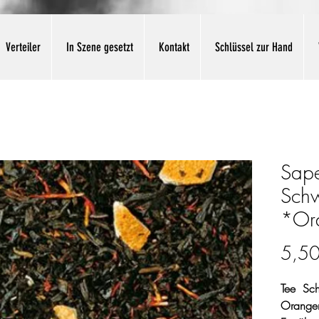
Verteiler
In Szene gesetzt
Kontakt
Schlüssel zur Hand
Sape
Schw
*Or
5,50
Tee
Sc
Orange