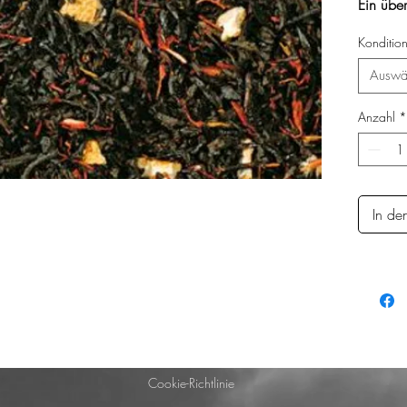
Ein übe
lebendig
Konditio
Auswä
Anzahl
*
In de
Cookie-Richtlinie