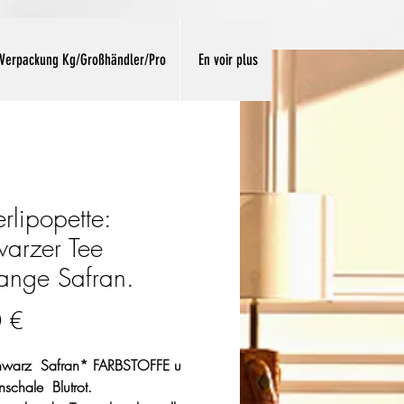
Verpackung Kg/Großhändler/Pro
En voir plus
rlipopette:
arzer Tee
ange Safran.
Preis
 €
hwarz
Safran* FARBSTOFFE u
nschale
Blutrot.