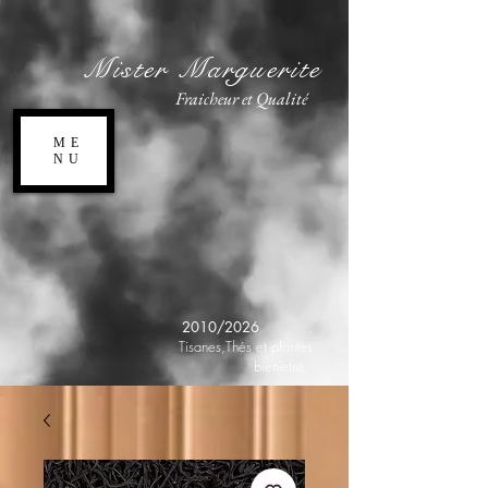
Mister Marguerite
Fraicheur et Qualité
ME
NU
2010/2026
,
Tisanes,Thés et plantes
bien-etre.