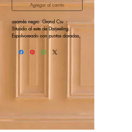
Agregar al carrito
asamés negro
Grand Cru
-
Situado al este de Darjeeling.
Espolvoreado con puntas doradas,
su intensidad, su sabor te ayudarán
a empezar un gran día.
Imprescindible leche.
El té más emblemático de la
mañana.