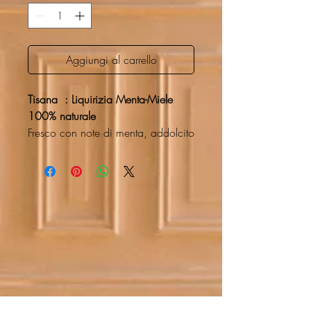
Aggiungi al carrello
Tisana
: Liquirizia Menta-Miele
100% naturale
Fresco con note di menta, addolcito
naturalmente
Tonico e morbido allo stesso tempo.
Da consumare Caldo-Freddo, Una
delizia in tutte le stagioni.