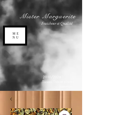
Mister Marguerite
Fraicheur et Qualité
ME
NU
2010/2026
,
Tisanes,Thés et plantes
bien-etre.