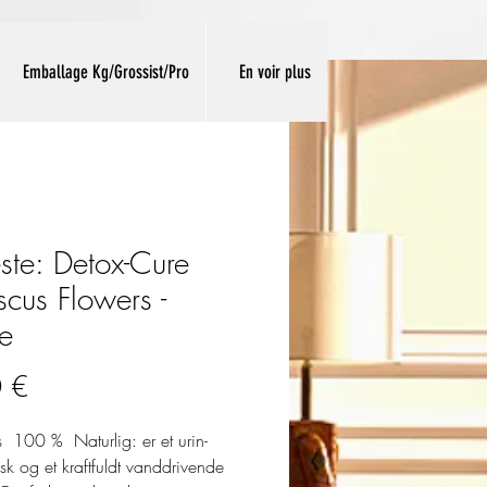
Emballage Kg/Grossist/Pro
En voir plus
ste: Detox-Cure
scus Flowers -
te
Pris
 €
s 100 % Naturlig: er et urin-
isk og et kraftfuldt vanddrivende