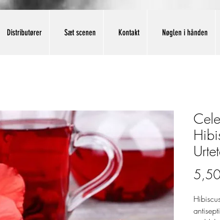
Distributører
Sæt scenen
Kontakt
Nøglen i hånden
Cele
Hibi
Urte
5,50
Hibiscu
antisept