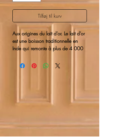
Tilføj til kurv
Aux origines du lait d’or. Le lait d’or
est une boisson traditionnelle en
Inde qui remonte à plus de 4 000
ans. Elle était initialement utilisée
dans la médecine ayurvédique pour
aider à traiter diverses affections,
notamment les inflammations, les
troubles digestifs et les infections
générales. La boisson est également
considérée comme un tonique pour
la santé et le bien-être.
La tisane ayurvédique Kapha qui
représente la force et l'équilibre est
représentée par l'eau et la terre. La
tisane Kapha est revitalisante, elle