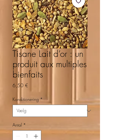
Tisane Lait d’or : un
produit aux multiples
bienfaits
Pris
6,50 €
Konditionering
*
Antal
*