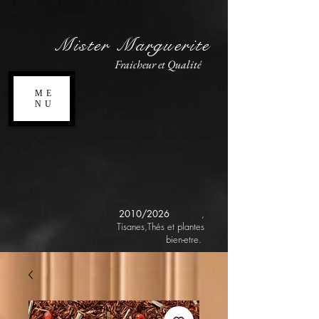
Mister Marguerite
Fraicheur et Qualité
ME
NU
2010/2026
,
Tisanes,Thés et plantes
bien-etre.