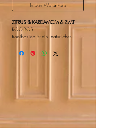
In den Warenkorb
ZITRUS & KARDAMOM & ZIMT
ROOIBOS:
Rooibos-Tee ist ein natürliches
Getränk, reich an Magnesium, das
kein Teein enthält. Es ist daher ideal
für Erwachsene und Kinder, die
leiden von Bluthochdruck.​
Verwenden :
Dieser Tee hat einen
außergewöhnlichen Geschmack
und kann zu jeder Tageszeit
getrunken werden.
Seine Tugenden:
Es ist die reichste natürliche Pflanze
an Magnesium. Außerdem hat es