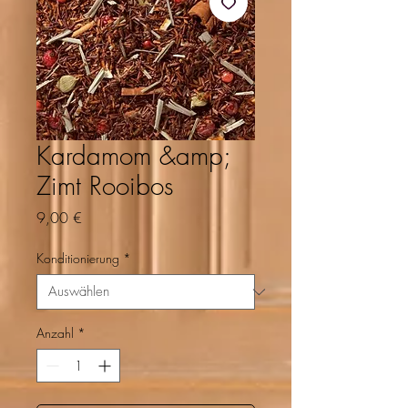
Kardamom &amp;
Zimt Rooibos
Preis
9,00 €
Konditionierung
*
Anzahl
*