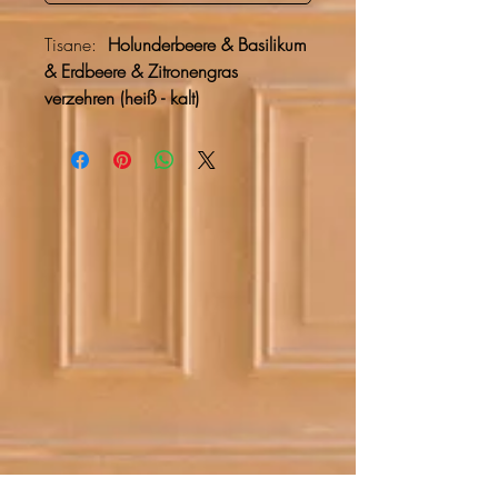
Tisane:
Holunderbeere & Basilikum
& Erdbeere & Zitronengras
verzehren (heiß - kalt)