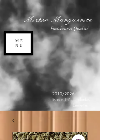
Mister Marguerite
Fraicheur et Qualité
ME
NU
2010/2026
,
Tisanes,Thés et plantes
bien-etre.