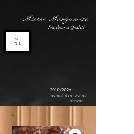
Mister Marguerite
Fraicheur et Qualité
ME
NU
2010/2026
,
Tisanes,Thés et plantes
bien-etre.