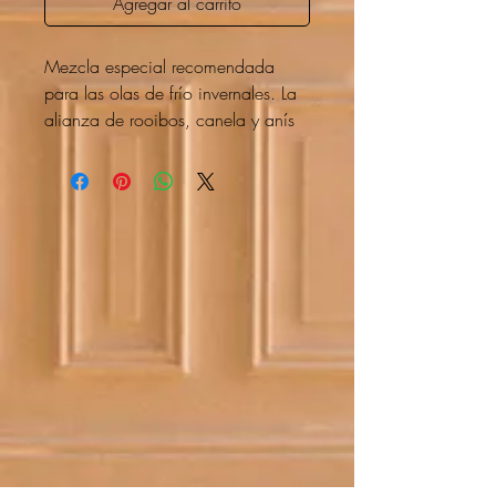
Agregar al carrito
Mezcla especial recomendada
para las olas de frío invernales. La
alianza de rooibos, canela y anís
estrellado calentar y proteger del
frío y la humedad. Ingredientes:
rooibos* rojo, anís estrellado,
caramelo, botón de manzanilla.
(Como en la India) *Infusionar en
un cazo de leche a fuego lento,
más de 10 minutos, un toque de
Miel, Tu Tchaï-Latté está listo. Una
delicia.