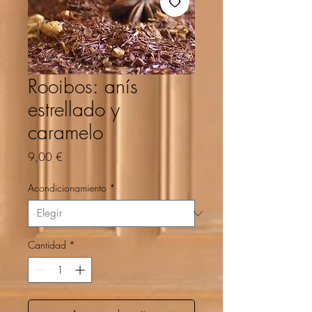
Rooibos: anís
estrellado y
caramelo
Precio
9,00 €
Acondicionamiento
*
Cantidad
*