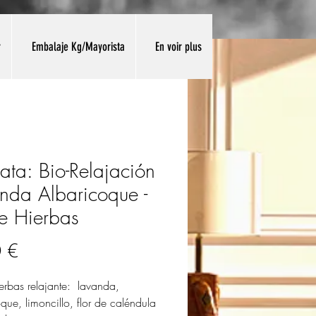
r
Embalaje Kg/Mayorista
En voir plus
iata: Bio-Relajación
nda Albaricoque -
e Hierbas
Precio
 €
ierbas relajante: lavanda,
que, limoncillo, flor de caléndula