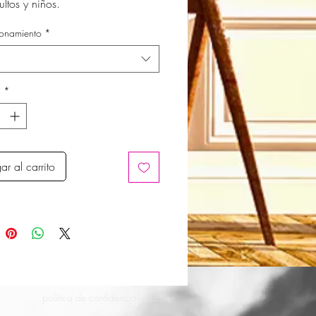
ultos y niños.
onamiento
*
d
*
ar al carrito
política de confidencialidad