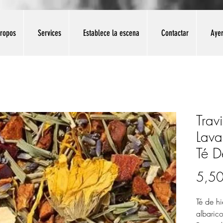
propos
Services
Establece la escena
Contactar
Aye
Trav
Lava
Té D
5,50
Té de h
albarico