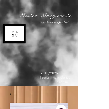
Mister Marguerite
Fraicheur et Qualité
ME
NU
2010/2026
,
Tisanes,Thés et plantes
bien-etre.