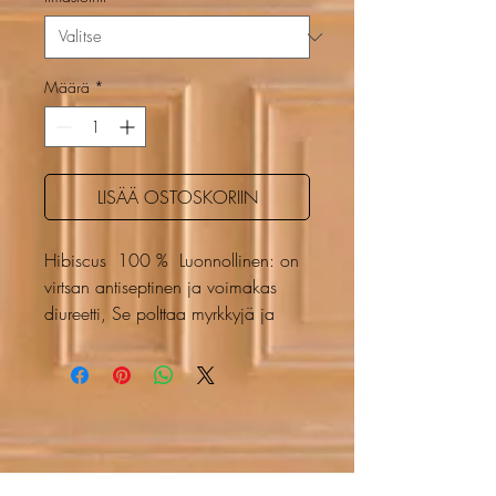
Määrä
*
LISÄÄ OSTOSKORIIN
Hibiscus 100 % Luonnollinen: on
virtsan antiseptinen ja voimakas
diureetti, Se polttaa myrkkyjä ja
huonoja rasvoja nautittavaksi 10
päivän kuurina, 1 puoli litraa
päivässä, kuumana tai kylmänä,
lisää hunajaa tarpeen mukaan.
Hibiskusta suositellaan
verenpaineen ja kolesterolin