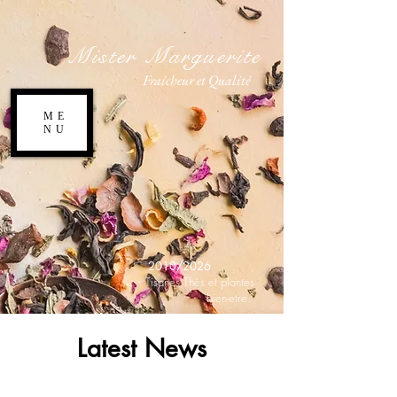
Mister Marguerite
Fraicheur et Qualité
ME
NU
2010/2026
,
Tisanes,Thés et plantes
bien-etre.
Latest News