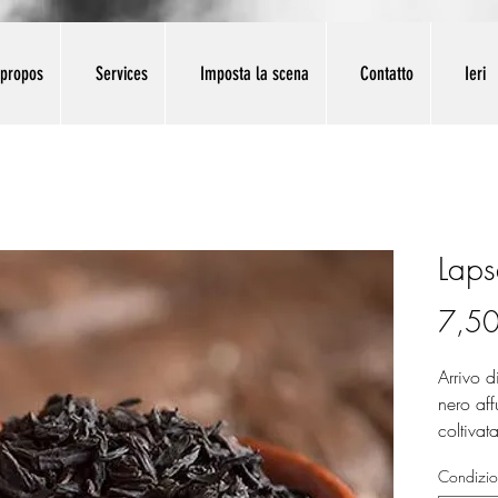
 propos
Services
Imposta la scena
Contatto
Ieri
Lap
7,50
Arrivo 
nero aff
coltivat
nord del
Condizio
foglie 