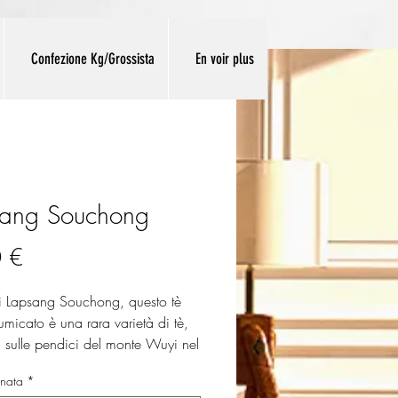
Confezione Kg/Grossista
En voir plus
sang Souchong
Prezzo
 €
di Lapsang Souchong, questo tè
umicato è una rara varietà di tè,
a sulle pendici del monte Wuyi nel
la provincia del Fujian. Le sue
nata
*
nere sono moderatamente fumose