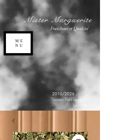
Mister Marguerite
Fraicheur et Qualité
ME
NU
2010/2026
,
Tisanes,Thés et plantes
bien-etre.