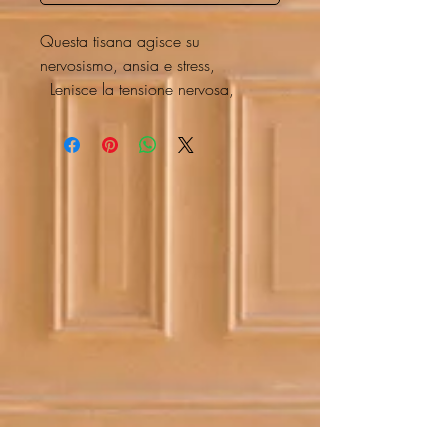
Questa tisana agisce su
nervosismo, ansia e stress,
Lenisce la tensione nervosa,
Tratta i disturbi gastrointestinali.
Allevia le malattie dei reni e del
fegato.
Il suo effetto sedativo aiuta a
ritrovare il sonno.
Ha un potente antiossidante che
aiuta a prevenire l'invecchiamento
cellulare.