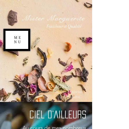
Mister Marguerite
Fraicheur et Qualité
ME
NU
2010/2026
,
Tisanes,Thés et plantes
bien-etre.
CIEL D'AILLEURS
Au cours de mes nombreux