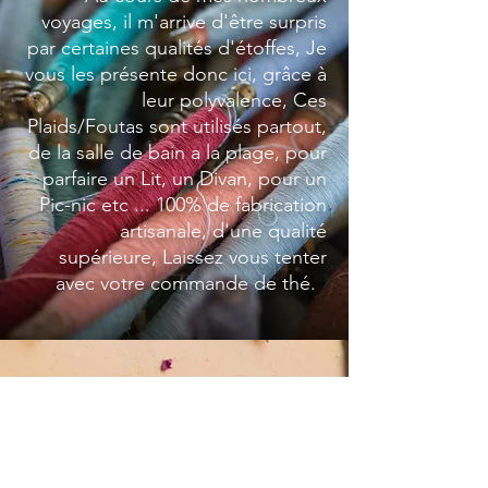
voyages, il m'arrive d'être surpris
par certaines qualités d'étoffes, Je
vous les présente donc ici, grâce à
leur polyvalence, Ces
Plaids/Foutas sont utilisés partout,
de la salle de bain a la plage, pour
parfaire un Lit, un Divan, pour un
Pic-nic etc ... 100% de fabrication
artisanale, d'une qualité
supérieure, Laissez vous tenter
avec votre commande de thé.
Mentions légales