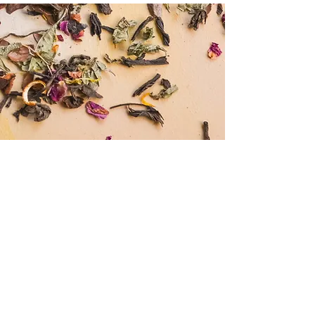
Nota prawna
Polityka Cookie
Polityka prywatności
Projektant Wydawca: Komunikacja FDUT -
Marketing ©
2022-2023
© Pan Małgorzata
Wszelkie prawa
zastrzeżone