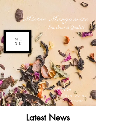
Mister Marguerite
Fraicheur et Qualité
ME
NU
2010/2026
,
Tisanes,Thés et plantes
bien-etre.
Latest News