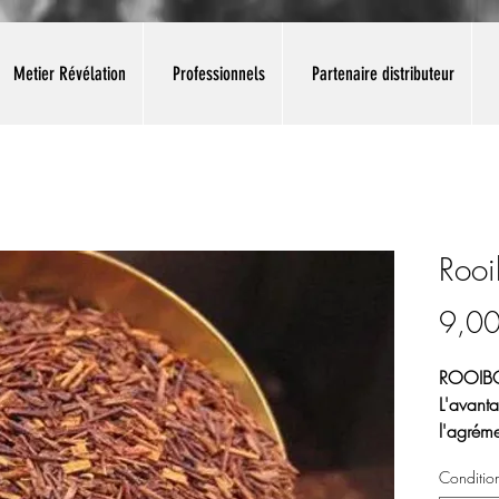
Metier Révélation
Professionnels
Partenaire distributeur
Rooi
9,00
ROOIBOS
L'avanta
l'agréme
Encore 
Conditio
couleur 