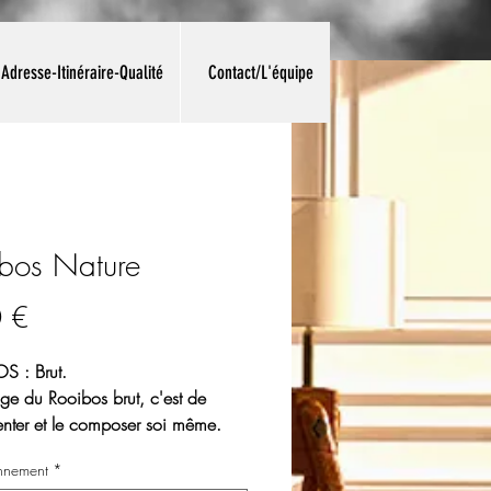
Adresse-Itinéraire-Qualité
Contact/L'équipe
bos Nature
Prix
 €
 : Brut.
ge du Rooibos brut, c'est de
nter et le composer soi même. ​
appelé thé rouge en raison de la
nnement
*
rouge de la feuille séchée, ​