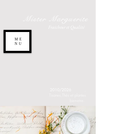
Mister Marguerite
Fraicheur et Qualité
ME
NU
2010/2026
,
Tisanes,Thés et plantes
bien-etre.