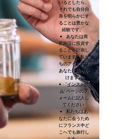
いるとしたら、
それでも自分自
身を明らかにす
ることは豊かな
経験です。
あなたは商
業施設に投資す
ることを計画し
ています。私た
ちのアイデアは
あなたに語りか
けます。
''
インストー
ル
''ページのフ
ォームに記入し
てください
私たちはあ
なたに会うため
にフランス中ど
こへでも旅行し
ます。