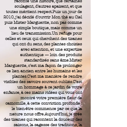
raconte une histoire, que certaines
soulagent, d’autres apaisent, et que
toutes méritent respect.Puis un jour de
2010, j'ai décidé d’ouvrir Mon thé au Ciel
puis Mister Marguerite, non pas comme
une simple boutique, mais comme un
lieu de transmission.Un refuge pour
celles et ceux qui cherchent des tisanes
qui ont du sens, des plantes choisies
avec attention, et une expertise
authentique — loin des produits
standardisés sans âme.Mister
Marguerite, c’est ma façon de prolonger
ce lien ancien entre les humains et les
plantes.C’est ma manière de rendre
visibles des savoirs souvent oubliés.C’est
un hommage à ce jardin de votre
enfance, à ces mains ridées qui vous ont
montré votre première fleur de
camomille, à cette conviction profonde :
le bien-être commence par ce que la
nature nous offre.Aujourd’hui, je crée
des tisanes qui racontent la douceur des
saisons, la sagesse des traditions, la