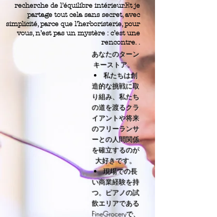
recherche de l’équilibre intérieur.Et je
partage tout cela sans secret, avec
simplicité, parce que l’herboristerie, pour
vous, n’est pas un mystère : c’est une
rencontre. .
あなたのターン
キーストア。
私たちは創
造的な挑戦に取
り組み、私たち
の道を渡るクラ
イアントや将来
のフリーランサ
ーとの人間関係
を確立するのが
大好きです。
現場での長
い商業経験を持
つ。ピアノの試
飲エリアである
FineGroceryで、