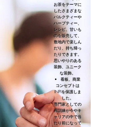
お茶をテーマに
したさまざまな
バルクティーや
ハーブティー、
レシピ、甘いも
のを販売して、
敷地内で楽しん
だり、持ち帰っ
たりできます。
思いやりのある
装飾、ユニーク
な装飾。
看板、商業
コンセプトは
INPIを保護しま
した。
専門家としての
再訓練が今やキ
ャリアの中で当
たり前になって