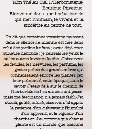
Mon Thé Au Ciel L'Herboristerie-
Boutique Physique.
Bienvenue dans une herboristerie
qui met l’humain, le vivant et la
sincérité au centre de tout.
On dit que certaines vocations naissent
dans le silence.La mienne est née dans
celui des jardins.Enfant, j'avais déjà cette
curieuse habitude : je baissais les yeux là
où les autres levaient la tête. J'observais
les feuilles, les nervures, les parfums, les
gestes précis des grands-mères qui
connaissaient encore les plantes par
leur prénom.À cette époque, sans le
savoir, J'étais déjà sur le chemin de
l’herboristerie.Les années ont passé,
mais ma fascination n’a jamais faibli.J'ai
étudié, goûté, infusé, observé. J'ai appris
la patience d’un cultivateur, l’humilité
d’un apprenti, et la rigueur d’un
chercheur. J'ai compris que chaque
plante est un monde, que chacune