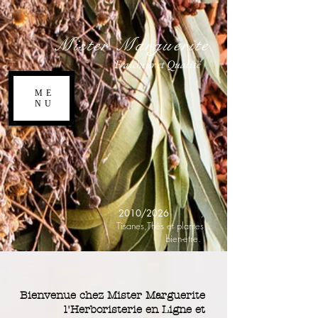
Mister Marguerite
Fraicheur et Qualité
ME
NU
2010/2026
,
Tisanes,Thés et plantes
bien-etre.
Bienvenue chez Mister Marguerite
l'Herboristerie en Ligne et