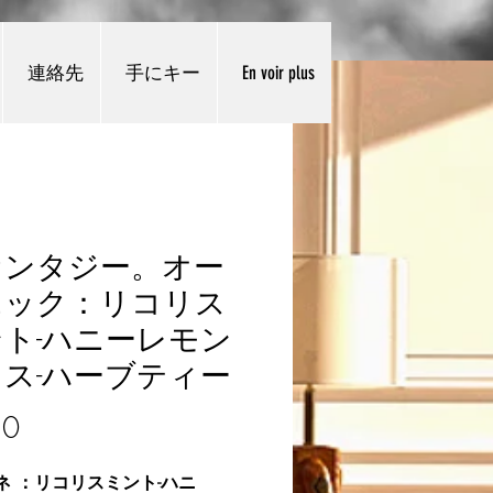
連絡先
手にキー
En voir plus
ァンタジー。オー
ニック：リコリス
ト-ハニーレモン
ス-ハーブティー
価格
50
ネ
：リコリスミント-ハニ