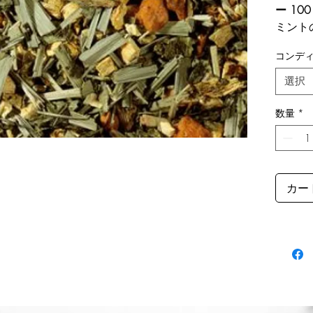
ー
10
ミント
甘く
コンデ
トニッ
ホット
選択
の季節
数量
*
カー