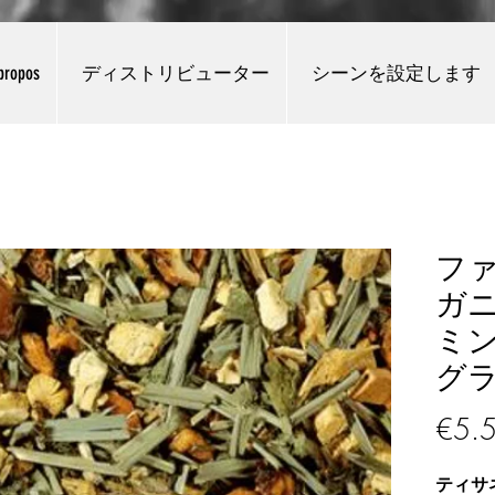
propos
ディストリビューター
シーンを設定します
フ
ガ
ミン
グラ
€5.
ティサ