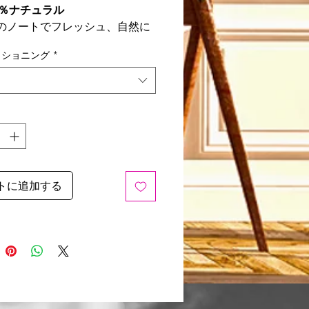
0％ナチュラル
のノートでフレッシュ、自然に
ィショニング
*
クとソフトを同時に。
コールドで消費される、すべて
の御馳走。
トに追加する