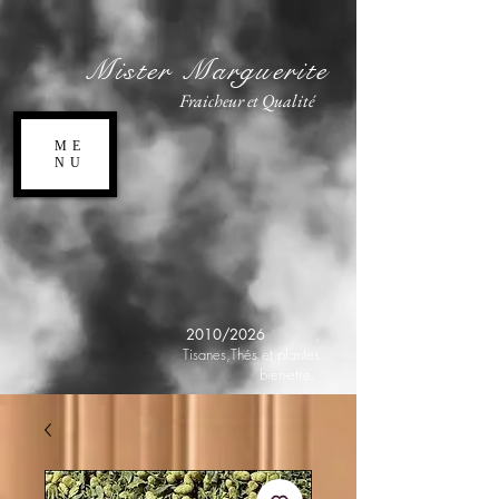
Mister Marguerite
Fraicheur et Qualité
ME
NU
2010/2026
,
Tisanes,Thés et plantes
bien-etre.