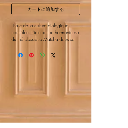
カートに追加する
Issue de la culture biologique
contrôlée. L'interaction harmonieuse
du thé classique Matcha doux se
reflète merveilleusement dans la
tasse couleur citron, qui dégage un
agréable arôme de grillé.
Délicieusement
doux
en bouche,
légèrement
sucré
, avec des notes
de
caramel
, ce thé révèle sa
véritable âme ... et un facteur
d'accoutumance élevé pour les
amoureux qui aiment la
douceur du
Matcha
.