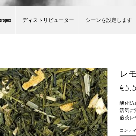
propos
ディストリビューター
シーンを設定します
レ
€5.
酸化防
活気に
煎茶レ
す 日
コンデ
す、そ