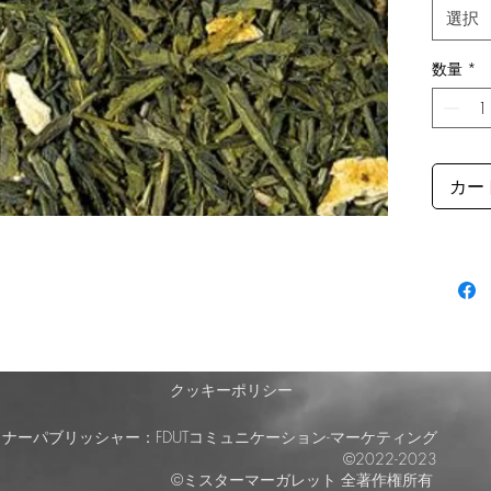
て、そ
選択
ってい
煎茶は
数量
*
たは十
ます。
カー
クッキーポリシー
ナーパブリッシャー：FDUTコミュニケーション-マーケティング
©2022-2023
©ミスターマーガレット
全著作権所有