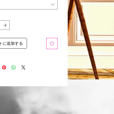
れは興味深い治療上の美徳を持
ると認識されているためです。
朝食の温かい飲み物として、ま
分に軽くすれば一日中使用でき
トに追加する
プライバシーポリシー