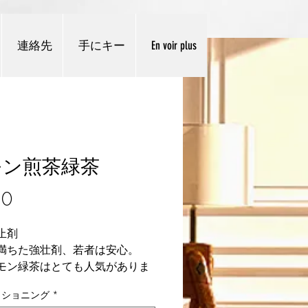
連絡先
手にキー
En voir plus
モン煎茶緑茶
価格
50
止剤
満ちた強壮剤、若者は安心。
モン緑茶はとても人気がありま
本では、そして欧米ではますま
ィショニング
*
の特徴的な野菜の風味に加え