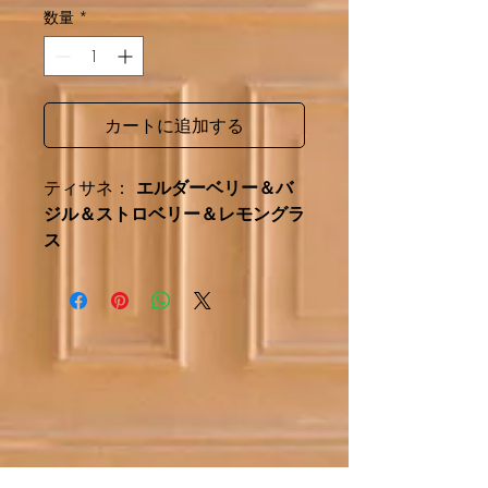
数量
*
カートに追加する
ティサネ：
エルダーベリー＆バ
ジル＆ストロベリー＆レモングラ
ス
消費する（ホット-コールド）