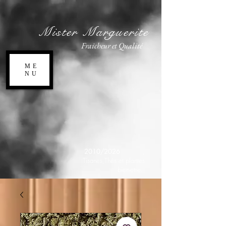
Mister Marguerite
Fraicheur et Qualité
ME
NU
2010/2026
,
Tisanes,Thés et plantes
bien-etre.